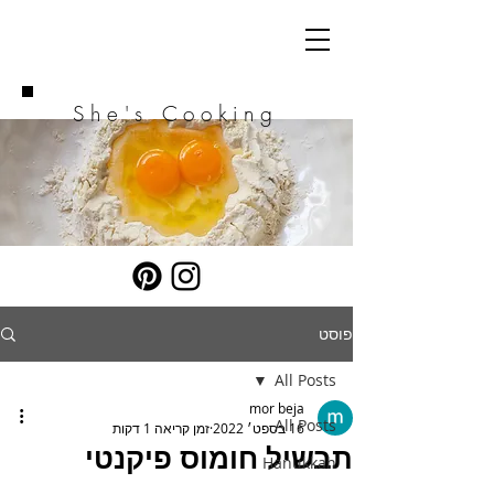
She's Cooking
פוסט
All Posts
mor beja
All Posts
16 בספט׳ 2022
זמן קריאה 1 דקות
תבשיל חומוס פיקנטי
Hanukkah