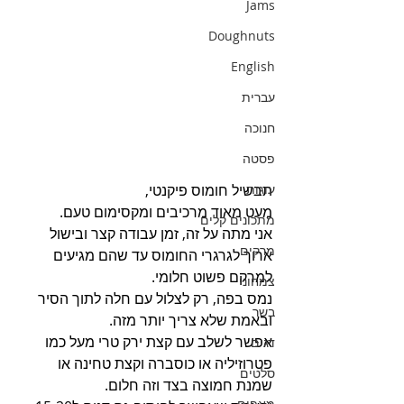
Jams
Doughnuts
English
עברית
חנוכה
פסטה
תבשיל חומוס פיקנטי,
עוגות
מעט מאוד מרכיבים ומקסימום טעם.
מתכונים קלים
אני מתה על זה, זמן עבודה קצר ובישול 
מרקים
ארוך לגרגרי החומוס עד שהם מגיעים 
למרקם פשוט חלומי.
צמחוני
נמס בפה, רק לצלול עם חלה לתוך הסיר 
בשר
ובאמת שלא צריך יותר מזה.
אפשר לשלב עם קצת ירק טרי מעל כמו 
דגים
פטרוזיליה או כוסברה וקצת טחינה או 
סלטים
שמנת חמוצה בצד וזה חלום.
מאפים