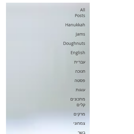
All
Posts
Hanukkah
Jams
Doughnuts
English
עברית
חנוכה
פסטה
עוגות
מתכונים
קלים
מרקים
צמחוני
בשר