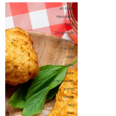
All Posts
Hanukkah
Jams
Doughnuts
English
עברית
חנוכה
פסטה
עוגות
מתכונים קלים
מרקים
צמחוני
בשר
דגים