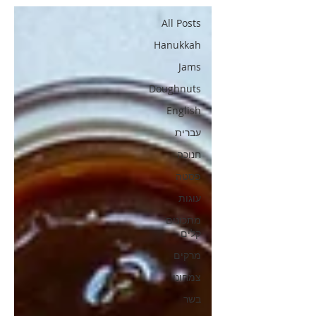
All Posts
Hanukkah
Jams
Doughnuts
English
עברית
חנוכה
פסטה
עוגות
מתכונים
קלים
מרקים
צמחוני
בשר