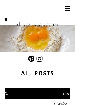
She's Cooking
ALL POSTS
BLOG
סלטים