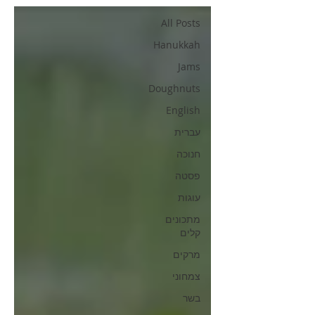
All Posts
Hanukkah
Jams
Doughnuts
English
עברית
חנוכה
פסטה
עוגות
מתכונים
קלים
מרקים
צמחוני
בשר