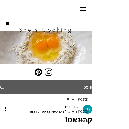
She's Cooking
פוסט
All Posts
mor beja
All Posts
13 בדצמ׳ 2020
זמן קריאה 2 דקות
קרונאט!
Hanukkah