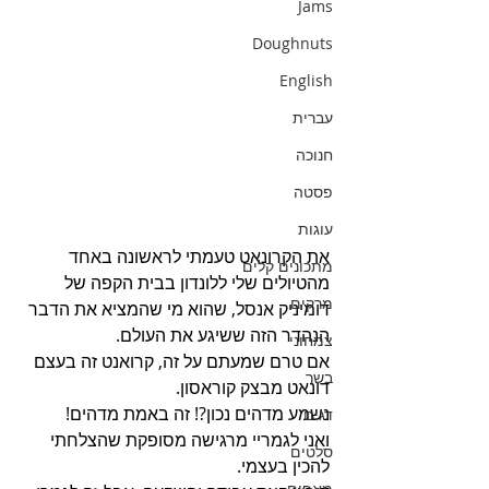
Jams
Doughnuts
English
עברית
חנוכה
פסטה
עוגות
את הקרונאט טעמתי לראשונה באחד 
מתכונים קלים
מהטיולים שלי ללונדון בבית הקפה של 
מרקים
דומיניק אנסל, שהוא מי שהמציא את הדבר 
הנהדר הזה ששיגע את העולם.
צמחוני
אם טרם שמעתם על זה, קרואנט זה בעצם 
בשר
דונאט מבצק קוראסון.
נשמע מדהים נכון?! זה באמת מדהים!
דגים
ואני לגמריי מרגישה מסופקת שהצלחתי 
סלטים
להכין בעצמי.
מאפים