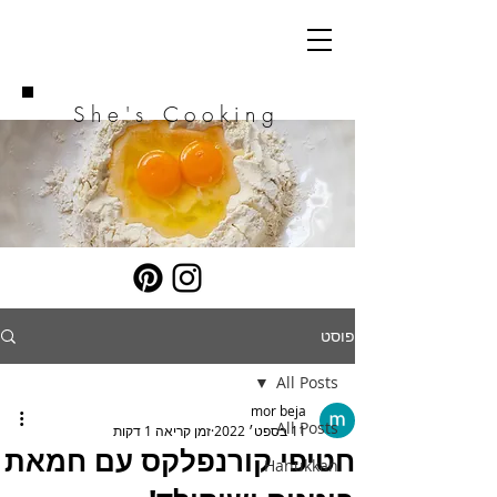
She's Cooking
פוסט
All Posts
mor beja
All Posts
11 בספט׳ 2022
זמן קריאה 1 דקות
חטיפי קורנפלקס עם חמאת
Hanukkah