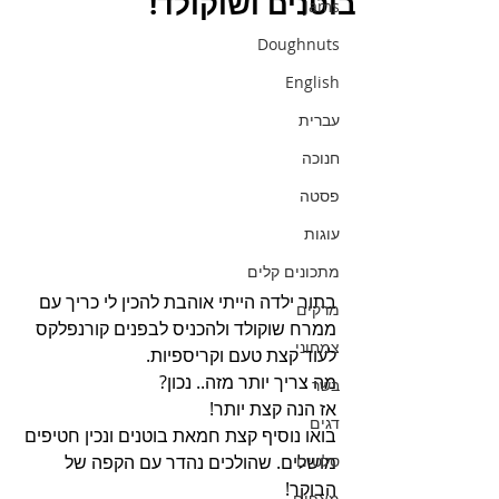
בוטנים ושוקולד!
Jams
Doughnuts
English
עברית
חנוכה
פסטה
עוגות
מתכונים קלים
בתור ילדה הייתי אוהבת להכין לי כריך עם 
מרקים
ממרח שוקולד ולהכניס לבפנים קורנפלקס 
צמחוני
לעוד קצת טעם וקריספיות.
מה צריך יותר מזה.. נכון?
בשר
אז הנה קצת יותר!
דגים
בואו נוסיף קצת חמאת בוטנים ונכין חטיפים 
מושלים. שהולכים נהדר עם הקפה של 
סלטים
הבוקר!
מאפים