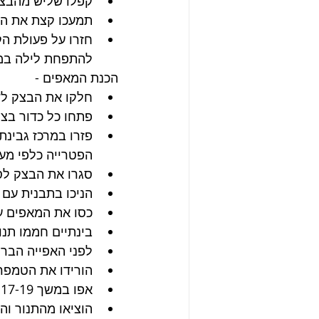
קפלו שליש מהבצק
תמעכו קצת את הבצ
חזרו על פעולת הק
להתפחת לילה במקרר [-12
הכנת המאפים -
חלקו את הבצק לש
פתחו כל כדור בצק
פזרו במרכז גבינת
הפטרייה כלפי מעל
סגרו את הבצק לס
הניכו בתבנית עם 
כסו את המאפים עם מג
בינתיים חממו תנור לחום של 
לפני האפייה הברי
הורידו את הטמפרטורה של התנור
אפו במשך 17-19 דקות עד שהמאפים זהובים.
הוציאו מהתנור וה