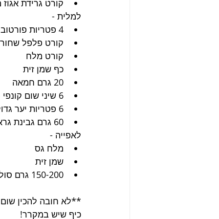
קורט גרידת אגוז 
למלית -
4 פטריות פורטובלו
קורט פלפל שחור
קורט מלח
כף שמן זית
20 גרם חמאה
6 שיני שום קונפי - ניתן למצוא מתכון 
6 פטריות יער גדולות או 12 קטנות-בינוניות
60 גרם גבינת גראנה פאדנו מגורדת (ניתן להחליף בפרמז׳ן או פיקורינו רומאנו)
לאפייה -
מלח גס
שמן זית
150-200 גרם סולת (לפדר את התבנית אפייה ואת המאפים)
**לא חובה להכין שום
כיף שיש במקרר!