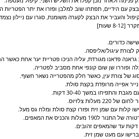
 פנימה ולאחר מכן קפלו את השליש השני. קיפול מעטפה.
ק עם הידיים, תפתחו שוב למלבן ופזרו את יתר הפטריות הק
יפול והעביר את הבצק לקערה משומנת, סגרו עם ניילון נצמד 
8 שעות]
ישה כדורים.
 לצורת עיגול/אליפסה.
 גראנה פדאנו מגורדת, עליה הניכו פטריית יער אחת כאשר ה
ה ופוררו שן שום קונפי אחת מסביב לפטריה.
וג של צורת עין, כאשר חלק מהפטרייה נשאר חשוף.
נייר אפייה מרופדת בקצת סולת.
בת והתפיחו במשך 30-40 דקות.
220 מעלות צלזיוס.
שו קלות עם שמן זית ופזרו קצת סולת ומלח גס מעל.
 ל190 מעלות והכניס את המאפים.
ברישו עם מעט שמן זית.