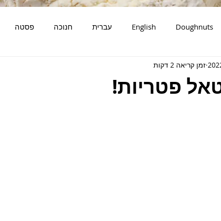
Doughnuts
English
עברית
חנוכה
פסטה
זמן קריאה 2 דקות
דגים
סלטים
מאפים
אל פטריות!