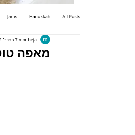
Jams
Hanukkah
All Posts
mor beja
7 בפבר׳ 2022
מרקים
צמחוני
בשר
מאפה טוט