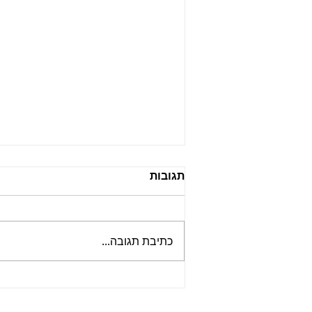
תגובות
כתיבת תגובה...
קובנה עננים – רכה, חמאתית
ומהפנטת