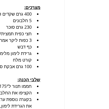
מצרכים:
400 גרם שקדים טחונים
5 חלבונים
230 גרם סוכר
חצי כפית תמצית/מ
3 כפות ליקר אמרטו/כף תמצית שקדים
כף דבש
גרידת לימון מלימו
קורט מלח
100 גרם אבקת סוכר
שלבי הכנה:
חממו תנור ל175°.
הקציפו את החלבונ
בקערה נוספת ערבב
את הגרידת לימון, 