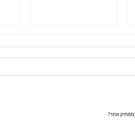
ממרח שעועית לימה
כרעיי
בממתיק אחר?