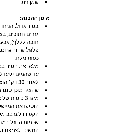
שמן זית
אופן ההכנה:
בסיר גדול, הניחו 
גזרים חתוכים, בצ
חובה לקלף), גבעו
כפות מלח.
מלאו את הסיר במ
עד שהמים יגיעו ל
לאחר 30 דק׳ הוציאו את העוף והניחו אותו בתבנית, המשיכו לבשל את הציר עוד 20-30 דקות.
שהציר מוכן סננו א
מזגו 3 כוסות של ציר למחבת רחבה והתחילו לצמצם על להבה בינונית.
הוסיפו את המייפל, בלסמי, 4 גבעולי טימין, חצי כפי
הקפידו לערבב מיד
שכמות הנוזל במח
המשיכו לצמצם ול