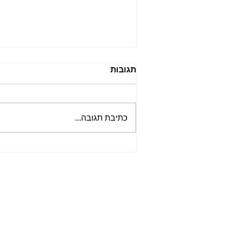
תגובות
כתיבת תגובה...
קובנה עננים – רכה, חמאתית
ומהפנטת