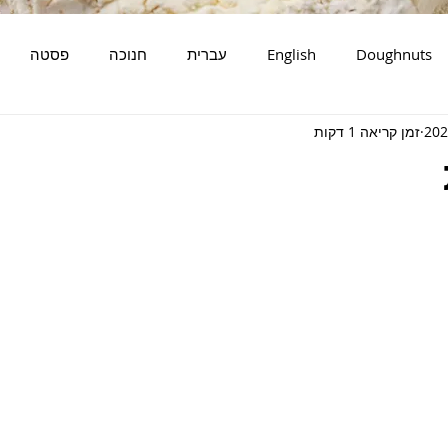
Doughnuts
English
עברית
חנוכה
פסטה
זמן קריאה 1 דקות
דגים
סלטים
מאפים