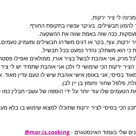
ינה לי ציר ירקות, 
 להמון תבשילים. בעיקר עכשיו בתקופת החורף.
עסקות, ככה שזה באמת שווה את ההשקעה. 
יר ירקות, עוף, בקר או דגים משדרג תבשילים ומעמיק טעמים.
קות כי הוא משתלב נהדר כמעט בכל תבשיל.
ל מרק, אני אוהבת לבשל בציר אורז, ממולאים ואפילו פסטה
הציר ירקות הכי שימושי לי ולכן אני אוהבת שתמיד יש לי ציר
אוד בסיסי, אני באופן אישי אוהבת שיש לו טעם עדין מאוד. א
לח, פלפל שחור וחומץ בן יין לבן.
 הטעמים שלו עוד יותר על ידי הוספה של עשבי תבלין כמו פט
כון הכי בסיסי לציר ירקות שתוכלו למצוא שימוש בו בלא מעט
נים שלי בעמוד האינסטגרם -
mor.is.cooking@