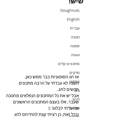
שיש!
Jams
Doughnuts
English
עברית
חנוכה
פסטה
עוגות
מתכונים קלים
מרקים
אז חג הסופגניות כבר ממש כאן,
צמחוני
השנה לא עבדתי על הרבה מתכונים 
חדשים לחג.. 
בשר
אבל יש את כל המתכונים הנפלאים מחנוכה 
דגים
שעבר, אלו בעצם המתכונים הראשונים 
שהעליתי לבלוג! :)
סלטים
ובכל זאת, כן רציתי קצת להתייחס לחג 
מאפים