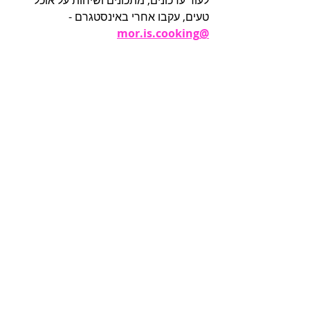
לעוד עדכונים, מתכונים ושיחות על אוכל 
טעים, עקבו אחרי באינסטגרם - 
@mor.is.cooking
עברית
מתכונים קלים
חנוכה