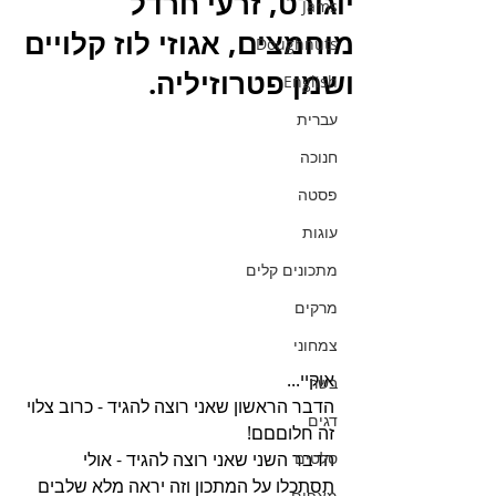
יוגורט, זרעי חרדל
Jams
מוחמצים, אגוזי לוז קלויים
Doughnuts
ושמן פטרוזיליה.
English
עברית
חנוכה
פסטה
עוגות
מתכונים קלים
מרקים
צמחוני
אוקיי...
בשר
הדבר הראשון שאני רוצה להגיד - כרוב צלוי 
דגים
זה חלוםםם!
הדבר השני שאני רוצה להגיד - אולי 
סלטים
תסתכלו על המתכון וזה יראה מלא שלבים 
מאפים